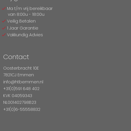
Ma t/m vrij bereikbaar
van 8:00u - 18:00u
Veilig Betalen
1 Jaar Garantie
Vakkundig Advies
Contact
Oosterbracht 10E
7821CJ Emmen
info@htbemmen.nl
+31(0)591 648 402
KVK 04059343
NL001402798B23
+31(0)6-55558832