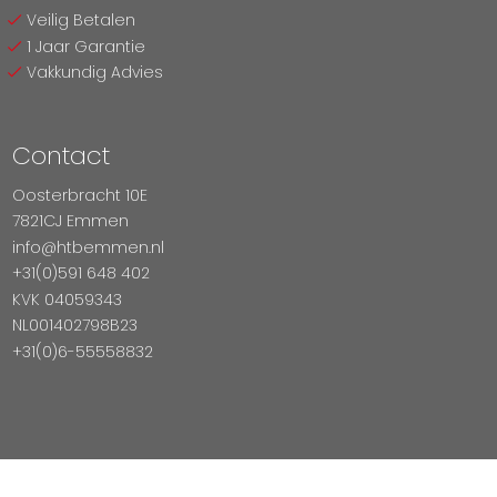
Veilig Betalen
1 Jaar Garantie
Vakkundig Advies
Contact
Oosterbracht 10E
7821CJ Emmen
info@htbemmen.nl
+31(0)591 648 402
KVK 04059343
NL001402798B23
+31(0)6-55558832
Betaal Veilig Met