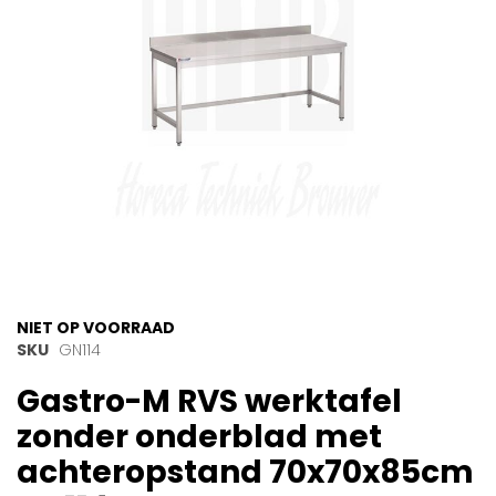
gallerij
Ga
NIET OP VOORRAAD
naar
SKU
GN114
het
Gastro-M RVS werktafel
begin
van
zonder onderblad met
de
afbeeldingen-
achteropstand 70x70x85cm
gallerij