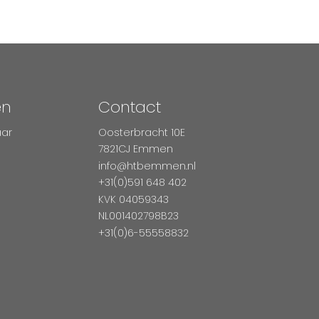
en
Contact
aar
Oosterbracht 10E
7821CJ Emmen
info@htbemmen.nl
+31(0)591 648 402
KVK 04059343
NL001402798B23
+31(0)6-55558832