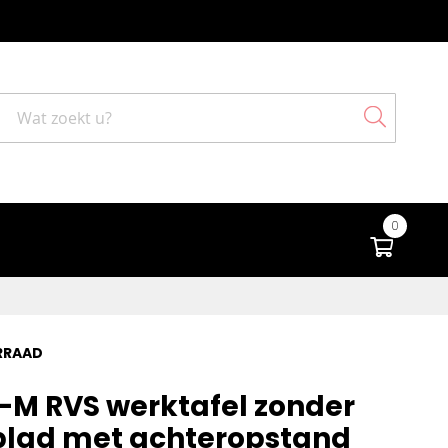
Search
0
Winke
5
RRAAD
-M RVS werktafel zonder
blad met achteropstand