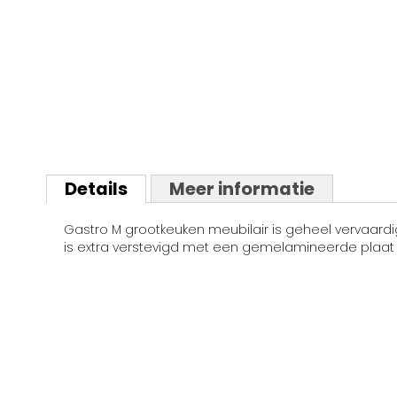
Ga
naar
het
Details
Meer informatie
begin
van
Gastro M grootkeuken meubilair is geheel vervaardi
de
is extra verstevigd met een gemelamineerde plaat 
afbeeldingen-
gallerij