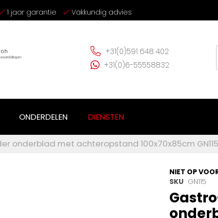
1 jaar garantie
Vakkundig advies
+31(0)591 648 402
+31(0)6-55558832
ONDERDELEN
DIENSTEN
der onderblad met achteropstand 100x70x85cm GN11
NIET OP VOO
SKU
GN115
Gastro
onder