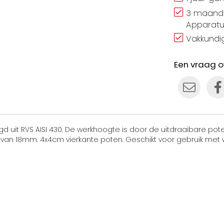
3 maand 
Apparatu
Vakkundig
Een vraag o
gd uit RVS AISI 430. De werkhoogte is door de uitdraaibare po
van 18mm. 4x4cm vierkante poten. Geschikt voor gebruik met w