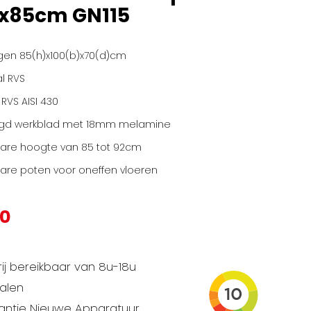
0x85cm GN115
gen 85(h)x100(b)x70(d)cm
l RVS
 RVS AISI 430
igd werkblad met 18mm melamine
bare hoogte van 85 tot 92cm
bare poten voor oneffen vloeren
00
ij bereikbaar van 8u-18u
talen
rantie Nieuwe Apparatuur