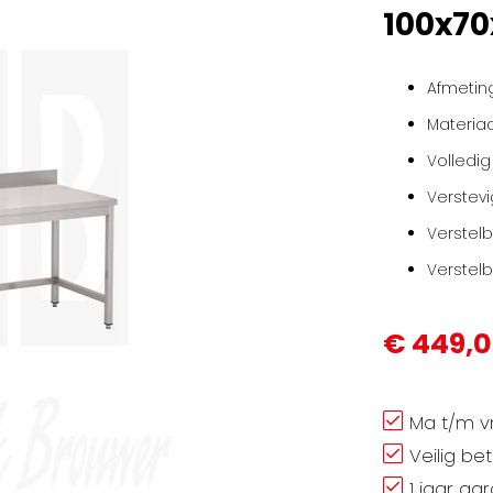
100x7
Afmetin
Materiaa
Volledig
Verstev
Verstel
Verstel
€ 449,
Ma t/m vr
Veilig be
1 jaar ga