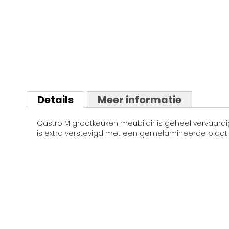
Ga
naar
Details
Meer informatie
het
begin
Gastro M grootkeuken meubilair is geheel vervaardi
van
is extra verstevigd met een gemelamineerde plaat 
de
afbeeldingen-
gallerij