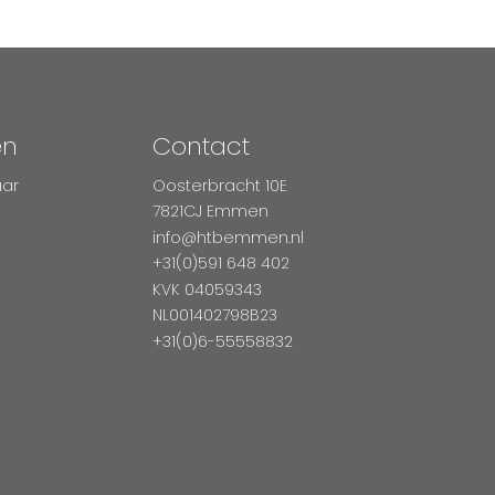
en
Contact
aar
Oosterbracht 10E
7821CJ Emmen
info@htbemmen.nl
+31(0)591 648 402
KVK 04059343
NL001402798B23
+31(0)6-55558832