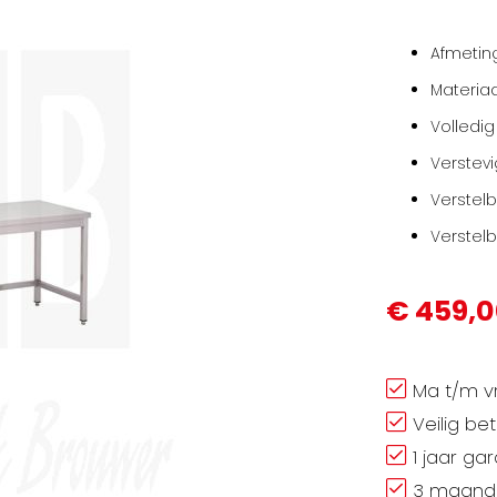
Afmetin
Materiaa
Volledig
Verstev
Verstel
Verstel
€ 459,
Ma t/m vr
Veilig be
1 jaar ga
3 maand 