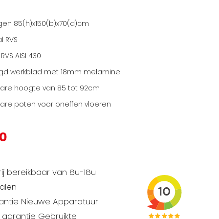
gen 85(h)x150(b)x70(d)cm
l RVS
 RVS AISI 430
igd werkblad met 18mm melamine
bare hoogte van 85 tot 92cm
bare poten voor oneffen vloeren
00
ij bereikbaar van 8u-18u
talen
rantie Nieuwe Apparatuur
garantie Gebruikte