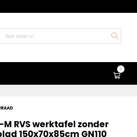
Search
0
Winke
RRAAD
-M RVS werktafel zonder
lad 150x70x85cm GN110