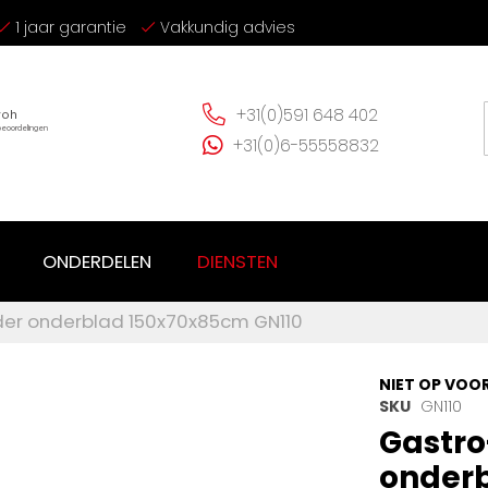
1 jaar garantie
Vakkundig advies
+31(0)591 648 402
+31(0)6-55558832
ONDERDELEN
DIENSTEN
der onderblad 150x70x85cm GN110
NIET OP VOO
SKU
GN110
Gastro
onderb