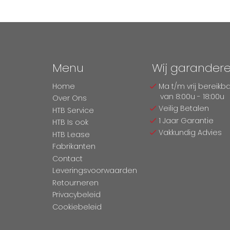
Menu
Wij garander
Home
Ma t/m vrij bereikb
van 8:00u - 18:00u
Over Ons
Veilig Betalen
HTB Service
1 Jaar Garantie
HTB Is ook
Vakkundig Advies
HTB Lease
Fabrikanten
Contact
Leveringsvoorwaarden
Retourneren
Privacybeleid
Cookiebeleid