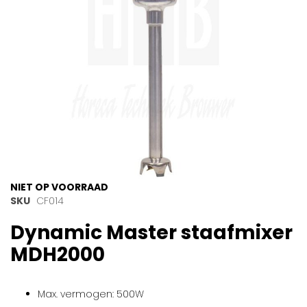
Ga
NIET OP VOORRAAD
naar
SKU
CF014
het
Dynamic Master staafmixer
begin
van
MDH2000
de
afbeeldingen-
gallerij
Max. vermogen: 500W