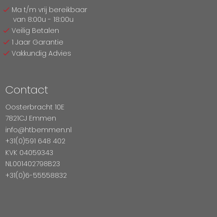
Ma t/m vrij bereikbaar
van 8:00u - 18:00u
Veilig Betalen
1 Jaar Garantie
Vakkundig Advies
Contact
Oosterbracht 10E
7821CJ Emmen
info@htbemmen.nl
+31(0)591 648 402
KVK 04059343
NL001402798B23
+31(0)6-55558832