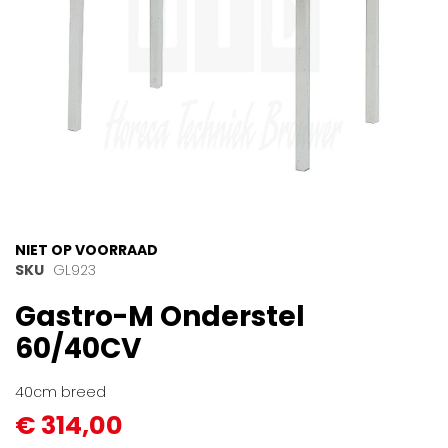
Ga
NIET OP VOORRAAD
naar
SKU
GL923
het
Gastro-M Onderstel
begin
van
60/40CV
de
afbeeldingen-
gallerij
40cm breed
€ 314,00