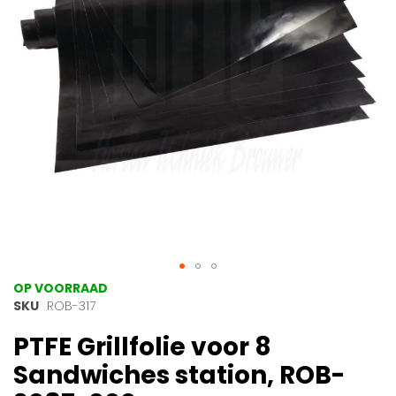
gallerij
Ga
OP VOORRAAD
naar
SKU
ROB-317
het
PTFE Grillfolie voor 8
begin
van
Sandwiches station, ROB-
de
afbeeldingen-