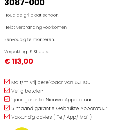
3087-000
gallerij
Houd de grillplaat schoon.
Helpt verbranding voorkomen.
Eenvoudig te monteren.
Verpakking : 5 Sheets.
€ 113,00
Ma t/m vrij bereikbaar van 8u-18u
Veilig betalen
1 jaar garantie Nieuwe Apparatuur
3 maand garantie Gebruikte Apparatuur
Vakkundig advies ( Tel/ App/ Mail )