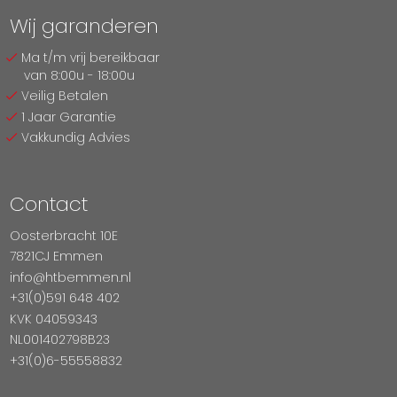
Wij garanderen
Ma t/m vrij bereikbaar
van 8:00u - 18:00u
Veilig Betalen
1 Jaar Garantie
Vakkundig Advies
Contact
Oosterbracht 10E
7821CJ Emmen
info@htbemmen.nl
+31(0)591 648 402
KVK 04059343
NL001402798B23
+31(0)6-55558832