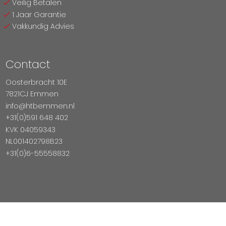
Veilig Betalen
1 Jaar Garantie
Vakkundig Advies
Contact
Oosterbracht 10E
7821CJ Emmen
info@htbemmen.nl
+31(0)591 648 402
KVK 04059343
NL001402798B23
+31(0)6-55558832
Betaal Veilig Met