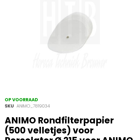
afbeeldingen-
gallerij
Ga
OP VOORRAAD
naar
SKU
ANIMO_7819034
het
ANIMO Rondfilterpapier
begin
van
(500 velletjes) voor
de
afbeeldingen-