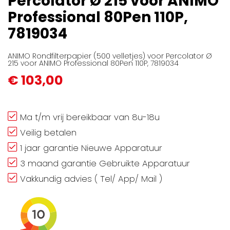
Percolator Ø 215 voor ANIMO
gallerij
Professional 80Pen 110P,
7819034
ANIMO Rondfilterpapier (500 velletjes) voor Percolator Ø
215 voor ANIMO Professional 80Pen 110P, 7819034
€ 103,00
Ma t/m vrij bereikbaar van 8u-18u
Veilig betalen
1 jaar garantie Nieuwe Apparatuur
3 maand garantie Gebruikte Apparatuur
Vakkundig advies ( Tel/ App/ Mail )