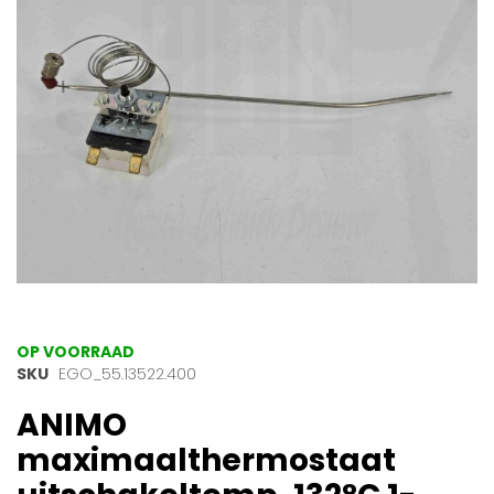
afbeeldingen-
gallerij
Ga
OP VOORRAAD
naar
SKU
EGO_55.13522.400
het
ANIMO
begin
van
maximaalthermostaat
de
afbeeldingen-