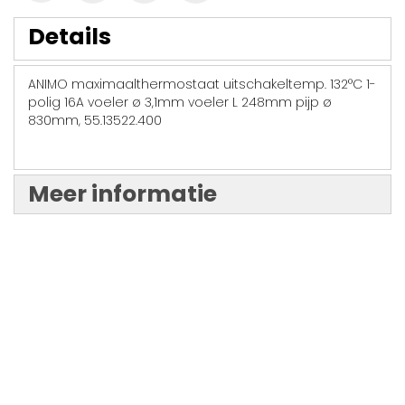
Details
ANIMO maximaalthermostaat uitschakeltemp. 132°C 1-
polig 16A voeler ø 3,1mm voeler L 248mm pijp ø
830mm, 55.13522.400
Meer informatie