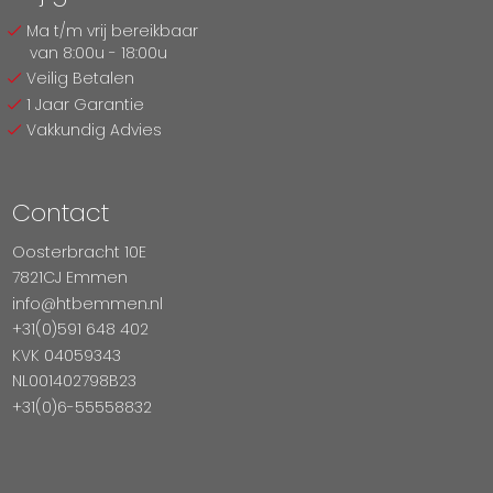
Ma t/m vrij bereikbaar
van 8:00u - 18:00u
Veilig Betalen
1 Jaar Garantie
Vakkundig Advies
Contact
Oosterbracht 10E
7821CJ Emmen
info@htbemmen.nl
+31(0)591 648 402
KVK 04059343
NL001402798B23
+31(0)6-55558832