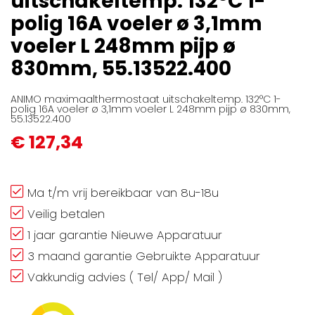
uitschakeltemp. 132°C 1-
gallerij
polig 16A voeler ø 3,1mm
voeler L 248mm pijp ø
830mm, 55.13522.400
ANIMO maximaalthermostaat uitschakeltemp. 132°C 1-
polig 16A voeler ø 3,1mm voeler L 248mm pijp ø 830mm,
55.13522.400
€ 127,34
Ma t/m vrij bereikbaar van 8u-18u
Veilig betalen
1 jaar garantie Nieuwe Apparatuur
3 maand garantie Gebruikte Apparatuur
Vakkundig advies ( Tel/ App/ Mail )