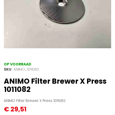
Ga
OP VOORRAAD
naar
SKU
ANIMO_1011082
het
ANIMO Filter Brewer X Press
begin
van
1011082
de
afbeeldingen-
gallerij
ANIMO Filter Brewer X Press 1011082
€ 29,51