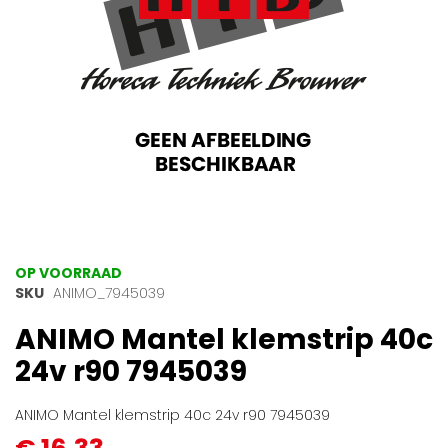
Ga
OP VOORRAAD
naar
SKU
ANIMO_7945039
het
ANIMO Mantel klemstrip 40c
begin
van
24v r90 7945039
de
afbeeldingen-
gallerij
ANIMO Mantel klemstrip 40c 24v r90 7945039