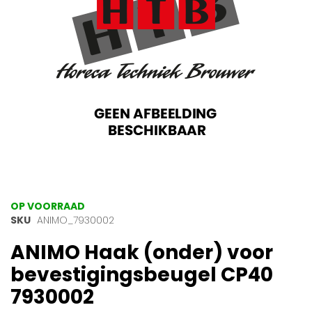
gallerij
Ga
OP VOORRAAD
naar
SKU
ANIMO_7930002
het
ANIMO Haak (onder) voor
begin
van
bevestigingsbeugel CP40
de
afbeeldingen-
7930002
gallerij