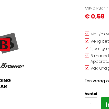
ANIMO Nylon r
€ 0,58
Ma t/m vr
Veilig be
1 jaar ga
3 maand 
Apparatu
Vakkundig
Een vraag o
Aantal
I