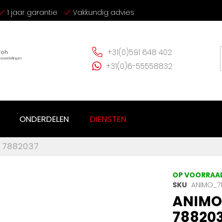
1 jaar garantie
Vakkundig advies
+31(0)591 648 402
+31(0)6-55558832
ONDERDELEN
DIENSTEN
m 7882037
OP VOORRAA
SKU
ANIMO_7
ANIMO 
78820