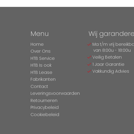
Menu
Wij garander
Home
Ma t/m vrij bereikb
van 8:00u - 18:00u
Over Ons
Veilig Betalen
HTB Service
1 Jaar Garantie
HTB Is ook
Vakkundig Advies
HTB Lease
Fabrikanten
Contact
Leveringsvoorwaarden
Retourneren
Privacybeleid
Cookiebeleid