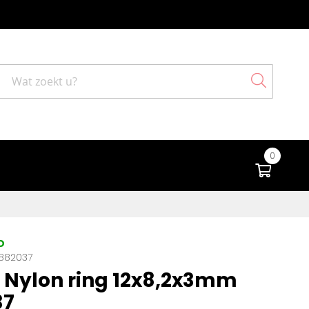
Search
0
Winke
D
882037
Nylon ring 12x8,2x3mm
37