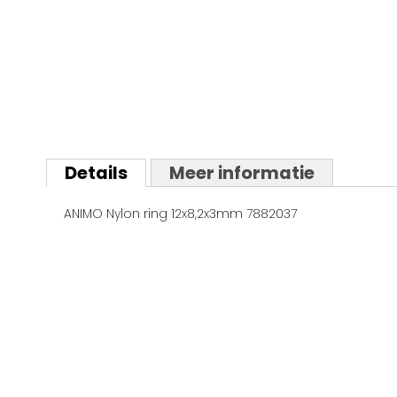
Ga
naar
Details
Meer informatie
het
begin
ANIMO Nylon ring 12x8,2x3mm 7882037
van
de
afbeeldingen-
gallerij