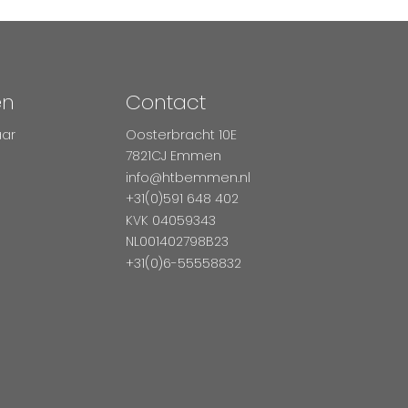
en
Contact
aar
Oosterbracht 10E
7821CJ Emmen
info@htbemmen.nl
+31(0)591 648 402
KVK 04059343
NL001402798B23
+31(0)6-55558832