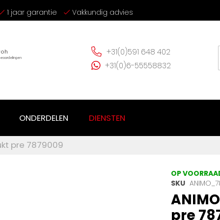
1 jaar garantie
Vakkundig advies
+31(0)591 648 402
+31(0)6-55558832
ONDERDELEN
DIENSTEN
ukt pre 7879009
OP VOORRAA
SKU
ANIMO_7
ANIMO 
pre 78