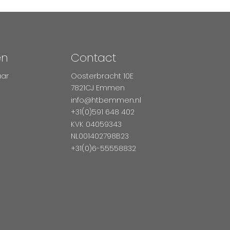
en
Contact
aar
Oosterbracht 10E
7821CJ Emmen
info@htbemmen.nl
+31(0)591 648 402
KVK 04059343
NL001402798B23
+31(0)6-55558832