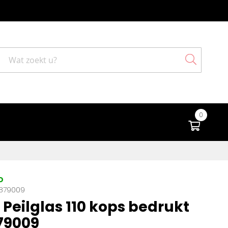
Search
0
Winke
D
879009
Peilglas 110 kops bedrukt
79009