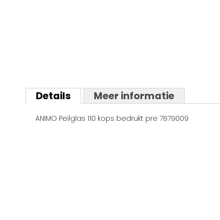
Ga
naar
Details
Meer informatie
het
begin
ANIMO Peilglas 110 kops bedrukt pre 7879009
van
de
afbeeldingen-
gallerij