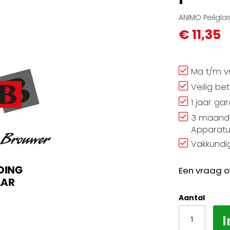
ANIMO Peilgla
€ 11,35
Ma t/m vr
Veilig be
1 jaar ga
3 maand 
Apparatu
Vakkundig
Een vraag o
Aantal
I