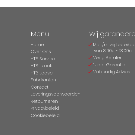
Menu
Wij garander
Home
Ma t/m vrij bereikb
van 8:00u - 18:00u
Over Ons
Veilig Betalen
HTB Service
1 Jaar Garantie
HTB Is ook
Vakkundig Advies
HTB Lease
Fabrikanten
Contact
Leveringsvoorwaarden
Retourneren
Privacybeleid
Cookiebeleid