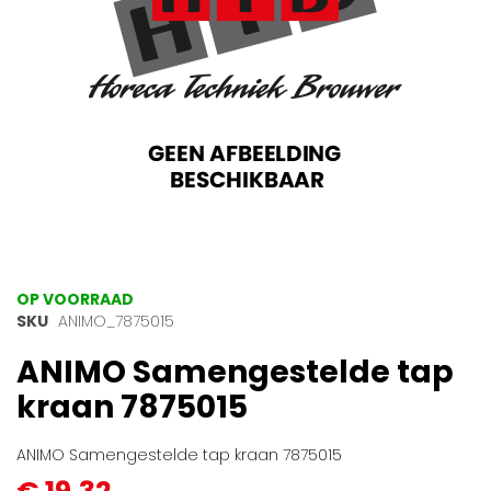
Ga
OP VOORRAAD
naar
SKU
ANIMO_7875015
het
ANIMO Samengestelde tap
begin
van
kraan 7875015
de
afbeeldingen-
gallerij
ANIMO Samengestelde tap kraan 7875015