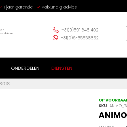
1 jaar garantie
Vakkundig advies
+31(0)591 648 402
+31(0)6-55558832
ONDERDELEN
DIENSTEN
3018
OP VOORRAA
SKU
ANIMO_7
ANIMO 