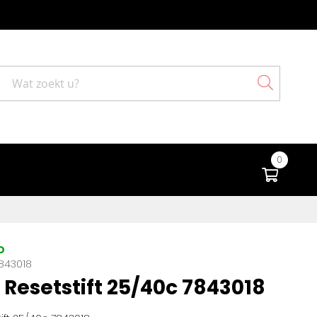
Search
0
Winke
D
843018
Resetstift 25/40c 7843018