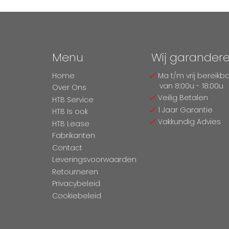
Menu
Wij garander
Home
Ma t/m vrij bereikb
van 8:00u - 18:00u
Over Ons
Veilig Betalen
HTB Service
1 Jaar Garantie
HTB Is ook
Vakkundig Advies
HTB Lease
Fabrikanten
Contact
Leveringsvoorwaarden
Retourneren
Privacybeleid
Cookiebeleid