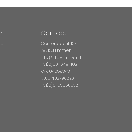
en
Contact
aar
Oosterbracht 10E
7821CJ Emmen
info@htbemmen.nl
+31(0)591 648 402
KVK 04059343
NL001402798B23
+31(0)6-55558832