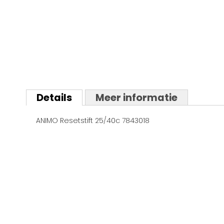
Ga
naar
Details
Meer informatie
het
begin
ANIMO Resetstift 25/40c 7843018
van
de
afbeeldingen-
gallerij