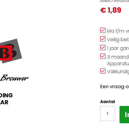
ANIMO Resetst
€ 1,89
Ma t/m vr
Veilig be
1 jaar ga
3 maand 
Apparatu
Vakkundig
Een vraag o
Aantal
I