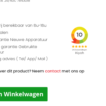
ift 25/40c 7843018
ij bereikbaar van 8u-18u
talen
rantie Nieuwe Apparatuur
garantie Gebruikte
ur
 advies ( Tel/ App/ Mail )
ver dit product? Neem
contact
met ons op
n Winkelwagen