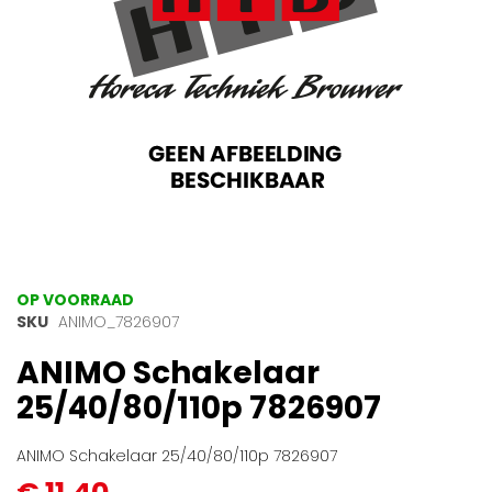
Ga
OP VOORRAAD
naar
SKU
ANIMO_7826907
het
ANIMO Schakelaar
begin
van
25/40/80/110p 7826907
de
afbeeldingen-
gallerij
ANIMO Schakelaar 25/40/80/110p 7826907