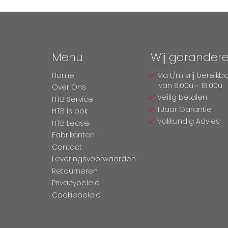
Menu
Wij garander
Home
Ma t/m vrij bereikb
van 8:00u - 18:00u
Over Ons
Veilig Betalen
HTB Service
1 Jaar Garantie
HTB Is ook
Vakkundig Advies
HTB Lease
Fabrikanten
Contact
Leveringsvoorwaarden
Retourneren
Privacybeleid
Cookiebeleid