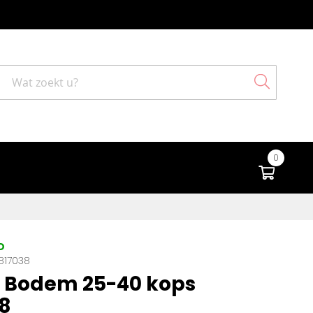
Search
0
Winke
D
817038
 Bodem 25-40 kops
8