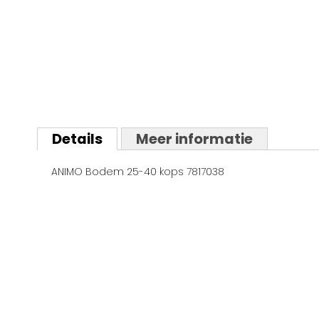
Ga
naar
Details
Meer informatie
het
begin
ANIMO Bodem 25-40 kops 7817038
van
de
afbeeldingen-
gallerij