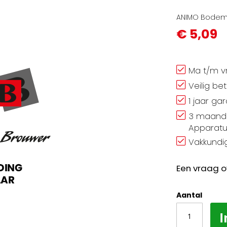
ANIMO Bodem 
€ 5,09
Ma t/m vr
Veilig be
1 jaar ga
3 maand 
Apparatu
Vakkundig
Een vraag o
Aantal
I