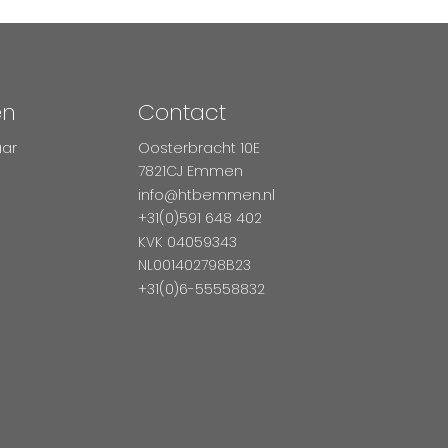
en
Contact
aar
Oosterbracht 10E
7821CJ Emmen
info@htbemmen.nl
+31(0)591 648 402
KVK 04059343
NL001402798B23
+31(0)6-55558832