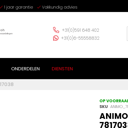
1 jaar garantie
Vakkundig advies
+31(0)591 648 402
+31(0)6-55558832
ONDERDELEN
DIENSTEN
17038
OP VOORRAA
SKU
ANIMO_7
ANIMO
781703