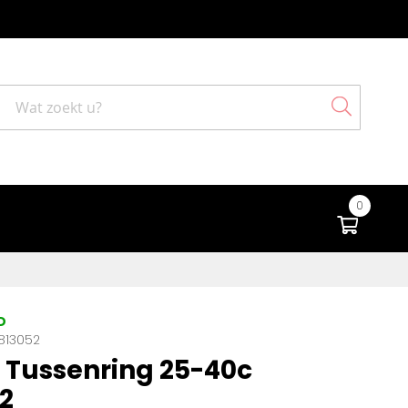
Search
0
Winke
D
813052
Tussenring 25-40c
2