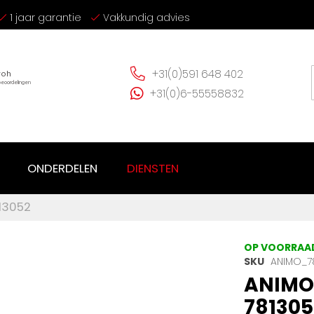
1 jaar garantie
Vakkundig advies
+31(0)591 648 402
+31(0)6-55558832
ONDERDELEN
DIENSTEN
13052
OP VOORRAA
SKU
ANIMO_7
ANIMO 
781305