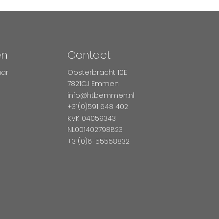
en
Contact
aar
Oosterbracht 10E
7821CJ Emmen
info@htbemmen.nl
+31(0)591 648 402
KVK 04059343
NL001402798B23
+31(0)6-55558832