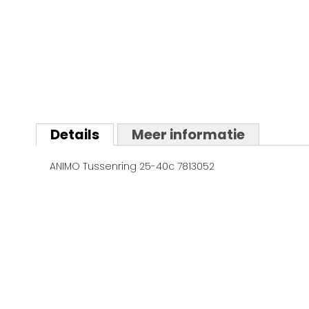
Ga
naar
Details
Meer informatie
het
begin
ANIMO Tussenring 25-40c 7813052
van
de
afbeeldingen-
gallerij