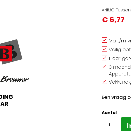
ANIMO Tussen
€ 6,77
Ma t/m vr
Veilig be
1 jaar ga
3 maand 
Apparatu
Vakkundig
Een vraag o
Aantal
I