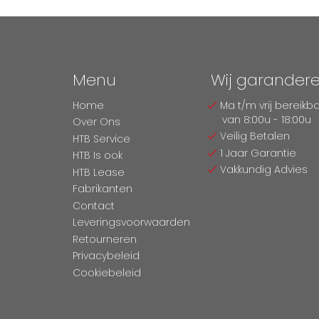
Menu
Wij garander
Home
Ma t/m vrij bereikb
van 8:00u - 18:00u
Over Ons
Veilig Betalen
HTB Service
1 Jaar Garantie
HTB Is ook
Vakkundig Advies
HTB Lease
Fabrikanten
Contact
Leveringsvoorwaarden
Retourneren
Privacybeleid
Cookiebeleid