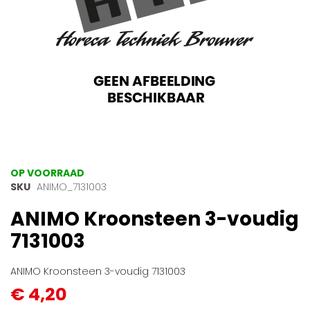
Ga
OP VOORRAAD
naar
SKU
ANIMO_7131003
het
ANIMO Kroonsteen 3-voudig
begin
van
7131003
de
afbeeldingen-
gallerij
ANIMO Kroonsteen 3-voudig 7131003
€ 4,20