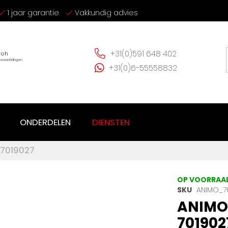
1 jaar garantie
Vakkundig advies
+31(0)591 648 402
+31(0)6-55558832
ONDERDELEN
DIENSTEN
 7019027
OP VOORRAA
SKU
ANIMO_7
ANIMO 
701902