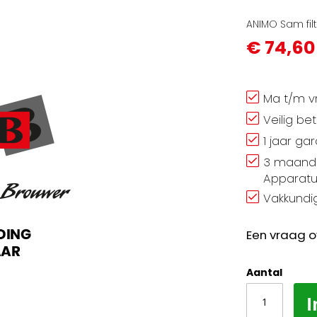
ANIMO Sam filt
€ 74,60
Ma t/m vr
Veilig be
1 jaar ga
3 maand 
Apparatu
Vakkundig
Een vraag o
Aantal
I