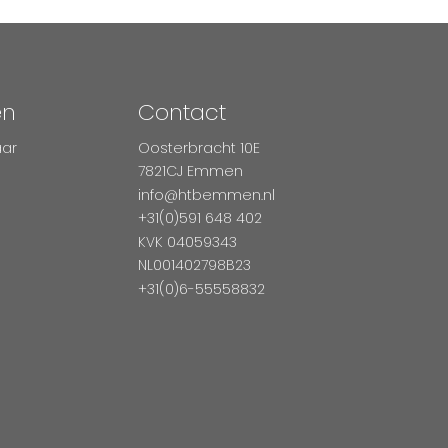
en
Contact
aar
Oosterbracht 10E
7821CJ Emmen
info@htbemmen.nl
+31(0)591 648 402
KVK 04059343
NL001402798B23
+31(0)6-55558832