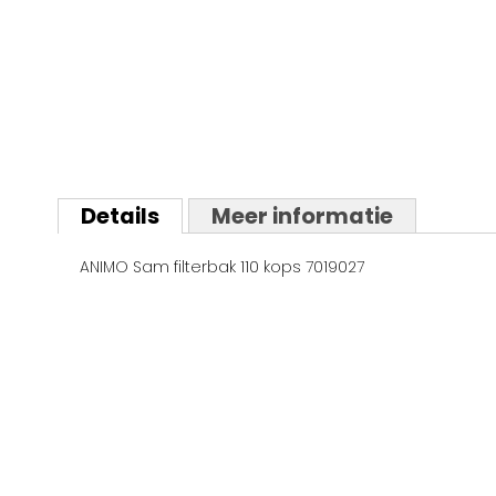
Ga
naar
Details
Meer informatie
het
begin
ANIMO Sam filterbak 110 kops 7019027
van
de
afbeeldingen-
gallerij