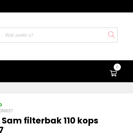
Search
0
Winke
D
019027
Sam filterbak 110 kops
7