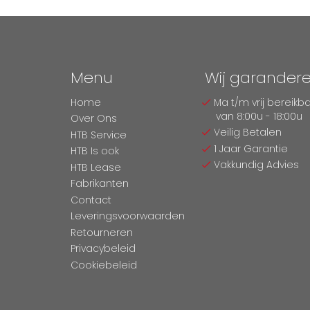
Menu
Wij garander
Home
Ma t/m vrij bereikb
van 8:00u - 18:00u
Over Ons
Veilig Betalen
HTB Service
1 Jaar Garantie
HTB Is ook
Vakkundig Advies
HTB Lease
Fabrikanten
Contact
Leveringsvoorwaarden
Retourneren
Privacybeleid
Cookiebeleid