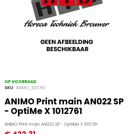
Ga
OP VOORRAAD
naar
SKU
ANIMO_1012761
het
ANIMO Print main AN022 SP
begin
van
- OptiMe X 1012761
de
afbeeldingen-
gallerij
ANIMO Print main AN022 SP - OptiMe X 1012761