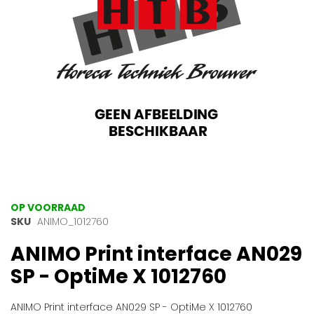
gallerij
Ga
OP VOORRAAD
naar
SKU
ANIMO_1012760
het
ANIMO Print interface AN029
begin
van
SP - OptiMe X 1012760
de
afbeeldingen-
gallerij
ANIMO Print interface AN029 SP - OptiMe X 1012760