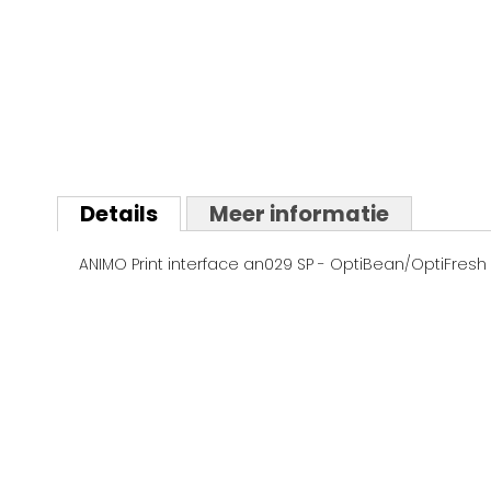
Ga
naar
Details
Meer informatie
het
begin
ANIMO Print interface an029 SP - OptiBean/OptiFresh 
van
de
afbeeldingen-
gallerij