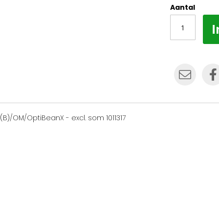
Aantal
I
(B)/OM/OptiBeanX - excl. som 1011317