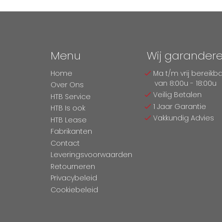
Menu
Wij garander
Home
Ma t/m vrij bereikb
van 8:00u - 18:00u
Over Ons
Veilig Betalen
HTB Service
1 Jaar Garantie
HTB Is ook
Vakkundig Advies
HTB Lease
Fabrikanten
Contact
Leveringsvoorwaarden
Retourneren
Privacybeleid
Cookiebeleid