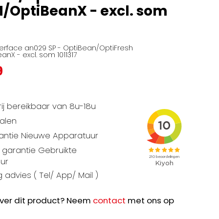
/OptiBeanX - excl. som
nterface an029 SP - OptiBean/OptiFresh
nX - excl. som 1011317
9
ij bereikbaar van 8u-18u
talen
rantie Nieuwe Apparatuur
garantie Gebruikte
ur
 advies ( Tel/ App/ Mail )
ver dit product? Neem
contact
met ons op