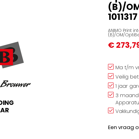
(B)/OM
1011317
ANIMO Print i
(B)/OM/OptiBea
€ 273,7
Ma t/m vr
Veilig be
1 jaar ga
3 maand 
Apparatu
Vakkundig
Een vraag o