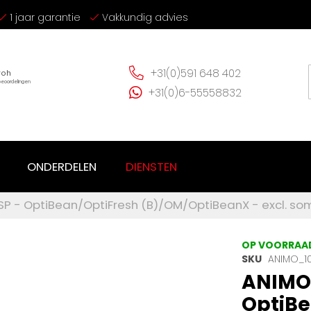
1 jaar garantie
Vakkundig advies
+31(0)591 648 402
+31(0)6-55558832
ONDERDELEN
DIENSTEN
SP - OptiBean/OptiFresh (B)/OM/OptiBeanX - excl. som
OP VOORRAA
SKU
ANIMO_10
ANIMO 
OptiBe