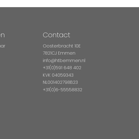
en
Contact
aar
Oosterbracht 10E
7821CJ Emmen
info@htbemmen.nl
+31(0)591 648 402
KVK 04059343
NL001402798B23
+31(0)6-55558832