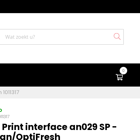
Search
0
Winke
 1011317
D
11317
Print interface an029 SP -
an/OptiFresh