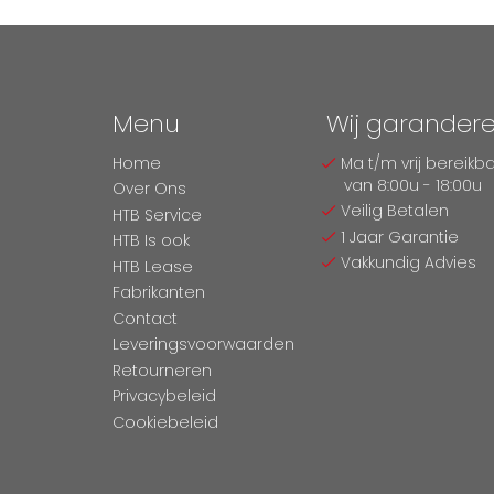
Menu
Wij garander
Home
Ma t/m vrij bereikb
van 8:00u - 18:00u
Over Ons
Veilig Betalen
HTB Service
1 Jaar Garantie
HTB Is ook
Vakkundig Advies
HTB Lease
Fabrikanten
Contact
Leveringsvoorwaarden
Retourneren
Privacybeleid
Cookiebeleid