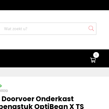
Search
0
Winke
D
11139
 Doorvoer Onderkast
pengstuk OptiBean X TS