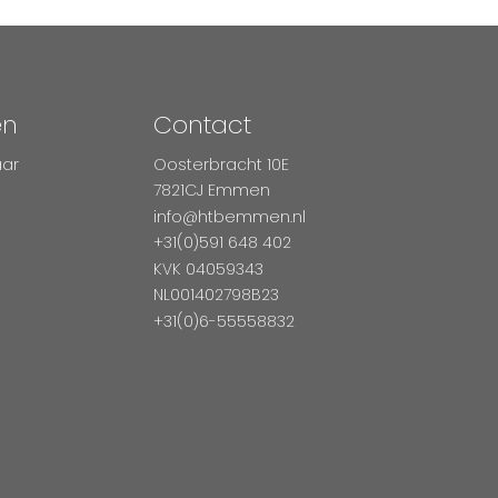
en
Contact
aar
Oosterbracht 10E
7821CJ Emmen
info@htbemmen.nl
+31(0)591 648 402
KVK 04059343
NL001402798B23
+31(0)6-55558832