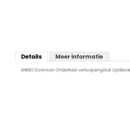
Ga
naar
Details
Meer informatie
het
begin
ANIMO Doorvoer Onderkast verloopengstuk OptiBeanX
van
de
afbeeldingen-
gallerij