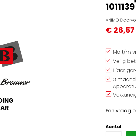
1011139
ANIMO Doorvoe
€ 26,57
Ma t/m vr
Veilig be
1 jaar ga
3 maand 
Apparatu
Vakkundig
Een vraag o
Aantal