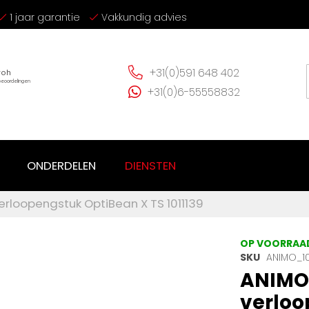
1 jaar garantie
Vakkundig advies
+31(0)591 648 402
+31(0)6-55558832
ONDERDELEN
DIENSTEN
rloopengstuk OptiBean X TS 1011139
OP VOORRAA
SKU
ANIMO_10
ANIMO
verloo