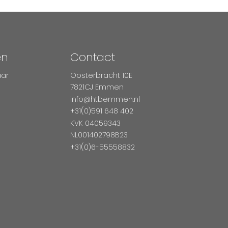
en
Contact
aar
Oosterbracht 10E
7821CJ Emmen
info@htbemmen.nl
+31(0)591 648 402
KVK 04059343
NL001402798B23
+31(0)6-55558832