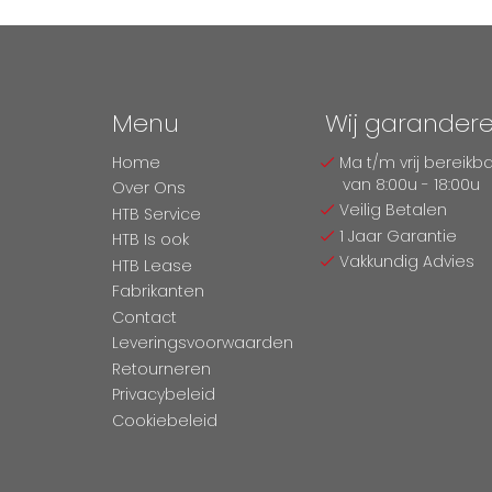
Menu
Wij garander
Home
Ma t/m vrij bereikb
van 8:00u - 18:00u
Over Ons
Veilig Betalen
HTB Service
1 Jaar Garantie
HTB Is ook
Vakkundig Advies
HTB Lease
Fabrikanten
Contact
Leveringsvoorwaarden
Retourneren
Privacybeleid
Cookiebeleid