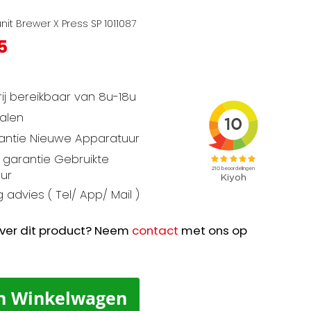
it Brewer X Press SP 1011087
5
ij bereikbaar van 8u-18u
talen
rantie Nieuwe Apparatuur
garantie Gebruikte
ur
 advies ( Tel/ App/ Mail )
ver dit product? Neem
contact
met ons op
n Winkelwagen