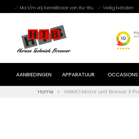
Ga
Ma t/m vrij bereikbaar van 8u-18u
Veilig betalen
naar
de
inhoud
AANBIEDINGEN
APPARATUUR
OCCASIONS
Home
ANIMO Motor unit Brewer X Pr
Ga
naar
het
einde
van