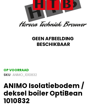
gallerij
Ga
OP VOORRAAD
naar
SKU
ANIMO_1010832
het
ANIMO Isolatiebodem /
begin
van
deksel boiler OptiBean
de
afbeeldingen-
1010832
gallerij