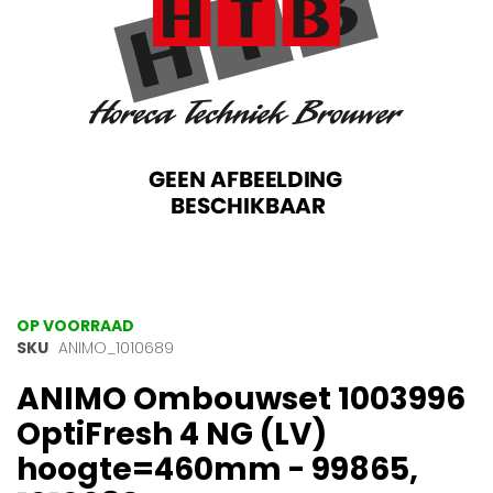
gallerij
Ga
OP VOORRAAD
naar
SKU
ANIMO_1010689
het
ANIMO Ombouwset 1003996
begin
van
OptiFresh 4 NG (LV)
de
afbeeldingen-
hoogte=460mm - 99865,
gallerij