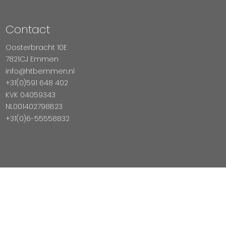
Contact
Oosterbracht 10E
7821CJ Emmen
info@htbemmen.nl
+31(0)591 648 402
KVK 04059343
NL001402798B23
+31(0)6-55558832
Betaal Veilig Met
Copyright © 2026 HTB Emmen
Magento Webshop door InDiv Solutions B.V.