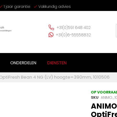
1 jaar garantie
Vakkundig advies
+31(0)591 648 402
+31(0)6-55558832
ONDERDELEN
DIENSTEN
ptiFresh Bean 4 NG (LV) hoogte=390mm, 1010506
OP VOORRAA
SKU
ANIMO_1
ANIMO
OptiFr