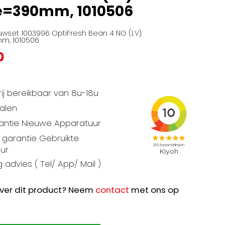
e=390mm, 1010506
set 1003996 OptiFresh Bean 4 NG (LV)
m, 1010506
0
ij bereikbaar van 8u-18u
talen
rantie Nieuwe Apparatuur
garantie Gebruikte
ur
 advies ( Tel/ App/ Mail )
ver dit product? Neem
contact
met ons op