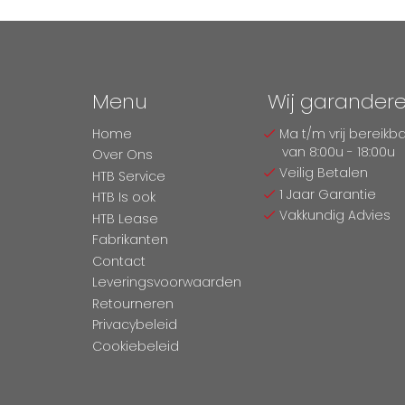
Menu
Wij garander
Home
Ma t/m vrij bereikb
van 8:00u - 18:00u
Over Ons
Veilig Betalen
HTB Service
1 Jaar Garantie
HTB Is ook
Vakkundig Advies
HTB Lease
Fabrikanten
Contact
Leveringsvoorwaarden
Retourneren
Privacybeleid
Cookiebeleid