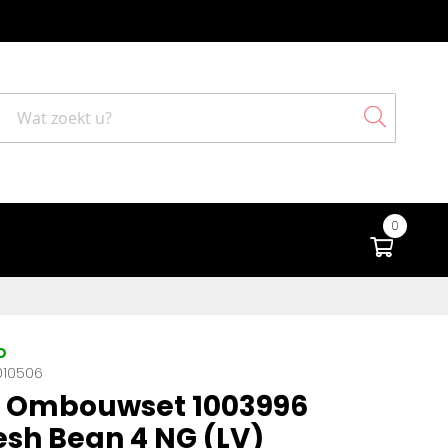
Search
0
Winke
D
010506
 Ombouwset 1003996
esh Bean 4 NG (LV)