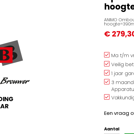
hoogt
ANIMO Ombouw
hoogte=390m
€ 279,3
Ma t/m vr
Veilig be
1 jaar ga
3 maand 
Apparatu
Vakkundig
Een vraag o
Aantal