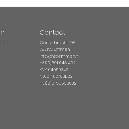
en
Contact
aar
Oosterbracht 10E
7821CJ Emmen
info@htbemmen.nl
+31(0)591 648 402
KVK 04059343
NL001402798B23
+31(0)6-55558832