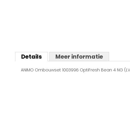
Ga
naar
Details
Meer informatie
het
begin
ANIMO Ombouwset 1003996 OptiFresh Bean 4 NG (L
van
de
afbeeldingen-
gallerij