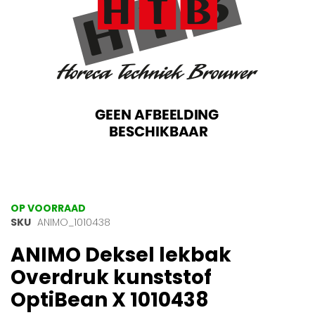
gallerij
Ga
OP VOORRAAD
naar
SKU
ANIMO_1010438
het
ANIMO Deksel lekbak
begin
van
Overdruk kunststof
de
afbeeldingen-
OptiBean X 1010438
gallerij