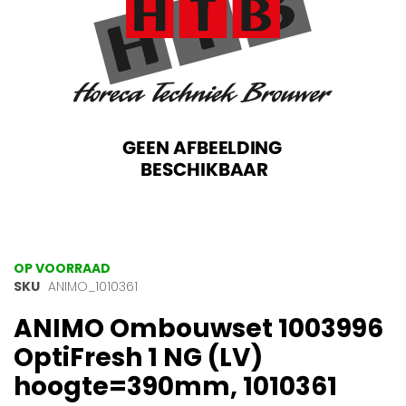
gallerij
Ga
OP VOORRAAD
naar
SKU
ANIMO_1010361
het
ANIMO Ombouwset 1003996
begin
van
OptiFresh 1 NG (LV)
de
afbeeldingen-
hoogte=390mm, 1010361
gallerij