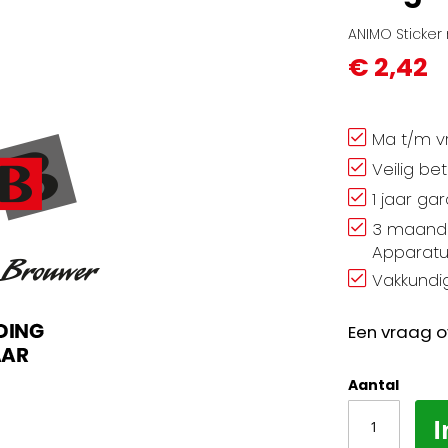
ANIMO Sticker 
€ 2,42
Ma t/m vr
Veilig be
1 jaar ga
3 maand 
Apparatu
Vakkundig
Een vraag o
Aantal
I