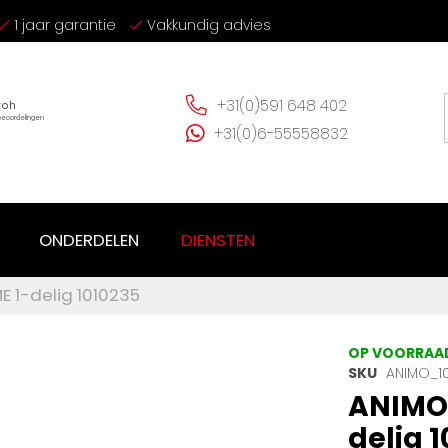
1 jaar garantie
Vakkundig advies
+31(0)591 648 402
+31(0)6-55558832
ONDERDELEN
DIENSTEN
E 1-delig 1010235
OP VOORRAA
SKU
ANIMO_1
ANIMO 
delig 