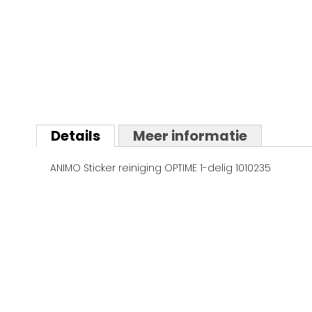
Ga
naar
Details
Meer informatie
het
begin
ANIMO Sticker reiniging OPTIME 1-delig 1010235
van
de
afbeeldingen-
gallerij