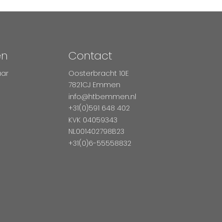
en
Contact
aar
Oosterbracht 10E
7821CJ Emmen
info@htbemmen.nl
+31(0)591 648 402
KVK 04059343
NL001402798B23
+31(0)6-55558832