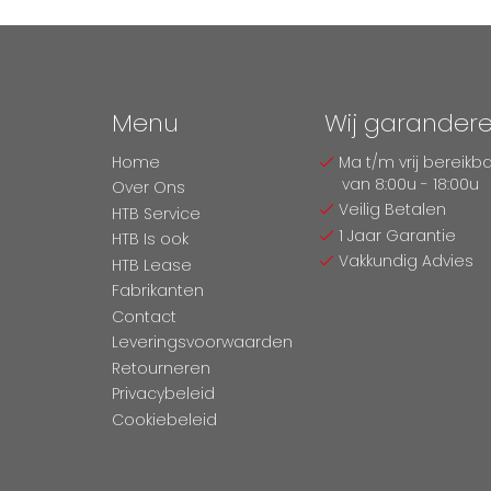
Menu
Wij garander
Home
Ma t/m vrij bereikb
van 8:00u - 18:00u
Over Ons
Veilig Betalen
HTB Service
1 Jaar Garantie
HTB Is ook
Vakkundig Advies
HTB Lease
Fabrikanten
Contact
Leveringsvoorwaarden
Retourneren
Privacybeleid
Cookiebeleid