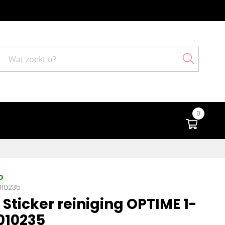
Search
0
Winke
D
010235
Sticker reiniging OPTIME 1-
1010235