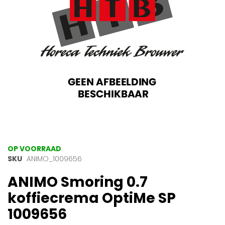
gallerij
Ga
OP VOORRAAD
naar
SKU
ANIMO_1009656
het
ANIMO Smoring 0.7
begin
van
koffiecrema OptiMe SP
de
afbeeldingen-
1009656
gallerij