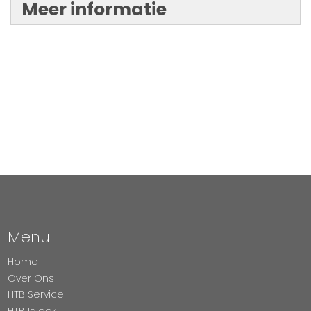
Meer informatie
Menu
Home
Over Ons
HTB Service
HTB Is ook