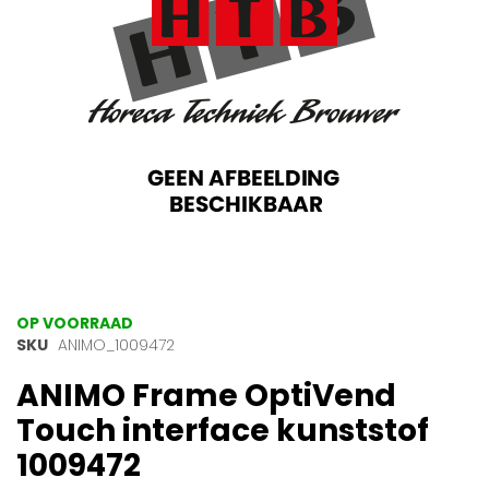
gallerij
Ga
OP VOORRAAD
naar
SKU
ANIMO_1009472
het
ANIMO Frame OptiVend
begin
van
Touch interface kunststof
de
afbeeldingen-
1009472
gallerij