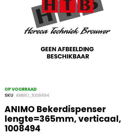
gallerij
Ga
OP VOORRAAD
naar
SKU
ANIMO_1008494
het
ANIMO Bekerdispenser
begin
van
lengte=365mm, verticaal,
de
afbeeldingen-
1008494
gallerij