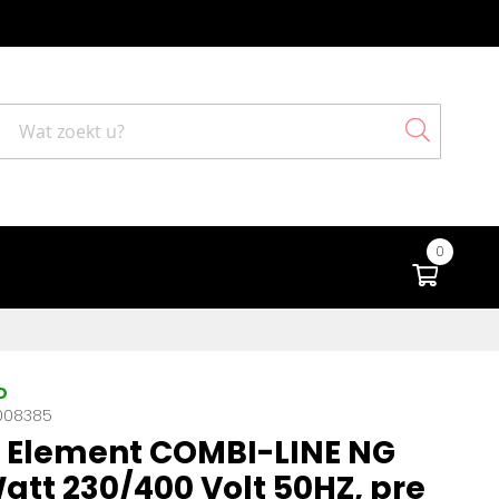
Search
0
Winke
D
008385
 Element COMBI-LINE NG
att 230/400 Volt 50HZ, pre