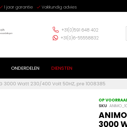
1 jaar garantie
Vakkundig advies
+31(0)591 648 402
+31(0)6-55558832
ONDERDELEN
DIENSTEN
G 3000 Watt 230/400 Volt 50HZ, pre 1008385
OP VOORRAA
SKU
ANIMO_1
ANIMO
3000 W