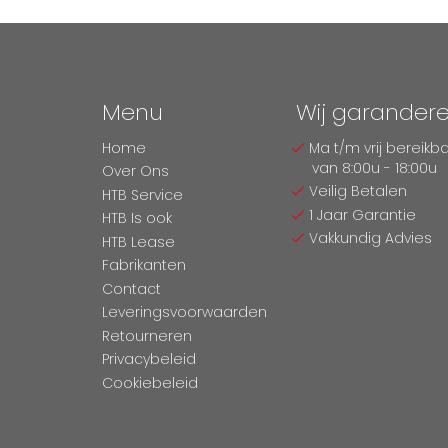
Menu
Wij garander
Home
Ma t/m vrij bereikb
van 8:00u - 18:00u
Over Ons
Veilig Betalen
HTB Service
1 Jaar Garantie
HTB Is ook
Vakkundig Advies
HTB Lease
Fabrikanten
Contact
Leveringsvoorwaarden
Retourneren
Privacybeleid
Cookiebeleid