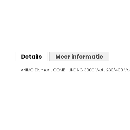
Ga
naar
Details
Meer informatie
het
begin
ANIMO Element COMBI-LINE NG 3000 Watt 230/400 Vol
van
de
afbeeldingen-
gallerij