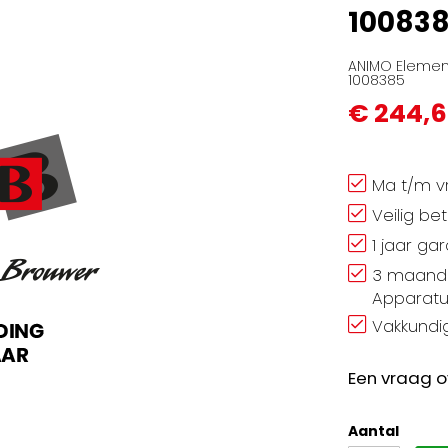
10083
ANIMO Element
1008385
€ 244,
Ma t/m vr
Veilig be
1 jaar ga
3 maand 
Apparatu
Vakkundig
Een vraag o
Aantal