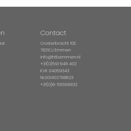
en
Contact
aar
Oosterbracht 10E
7821CJ Emmen
info@htbemmen.nl
+31(0)591 648 402
KVK 04059343
NL001402798B23
+31(0)6-55558832