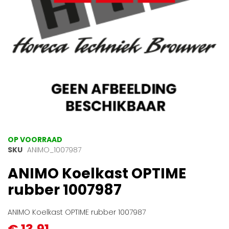
Ga
OP VOORRAAD
naar
SKU
ANIMO_1007987
het
ANIMO Koelkast OPTIME
begin
van
rubber 1007987
de
afbeeldingen-
gallerij
ANIMO Koelkast OPTIME rubber 1007987