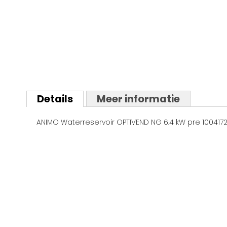
Ga
naar
Details
Meer informatie
het
begin
ANIMO Waterreservoir OPTIVEND NG 6.4 kW pre 100417
van
de
afbeeldingen-
gallerij