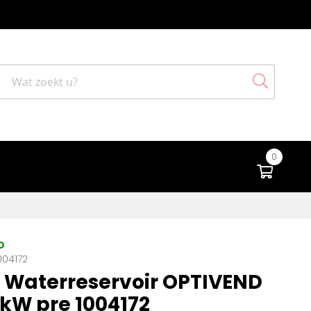
Search
0
Winke
D
004172
Waterreservoir OPTIVEND
 kW pre 1004172