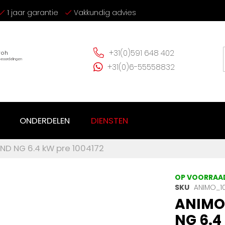
1 jaar garantie
Vakkundig advies
+31(0)591 648 402
+31(0)6-55558832
ONDERDELEN
DIENSTEN
ND NG 6.4 kW pre 1004172
OP VOORRAA
SKU
ANIMO_1
ANIMO 
NG 6.4