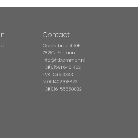
en
Contact
aar
Oosterbracht 10E
7821CJ Emmen
info@htbemmen.nl
+31(0)591 648 402
KVK 04059343
NL001402798B23
+31(0)6-55558832