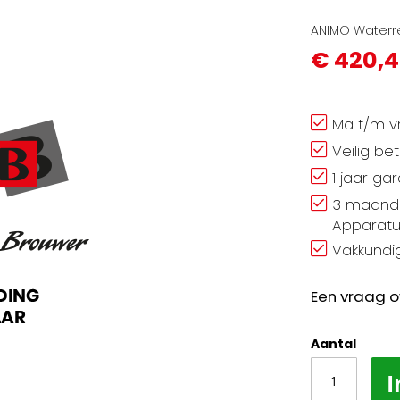
ANIMO Waterre
€ 420,4
Ma t/m vr
Veilig be
1 jaar ga
3 maand 
Apparatu
Vakkundig
Een vraag o
Aantal
I