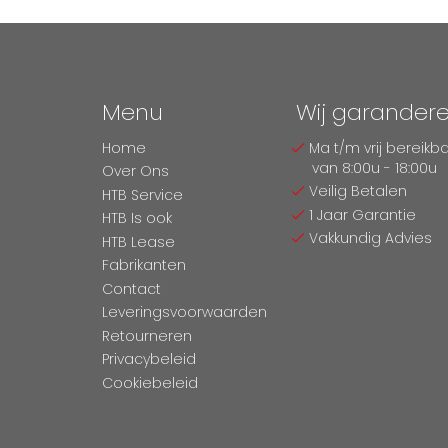
Menu
Wij garander
Home
Ma t/m vrij bereikb
van 8:00u - 18:00u
Over Ons
Veilig Betalen
HTB Service
1 Jaar Garantie
HTB Is ook
Vakkundig Advies
HTB Lease
Fabrikanten
Contact
Leveringsvoorwaarden
Retourneren
Privacybeleid
Cookiebeleid