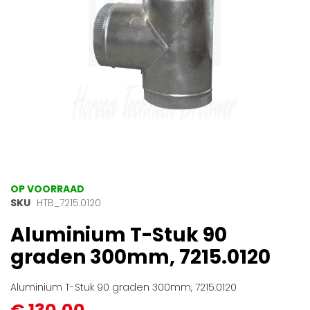
Ga
OP VOORRAAD
naar
SKU
HTB_7215.0120
het
Aluminium T-Stuk 90
begin
van
graden 300mm, 7215.0120
de
afbeeldingen-
gallerij
Aluminium T-Stuk 90 graden 300mm, 7215.0120