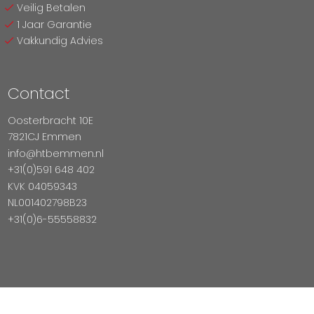
Veilig Betalen
1 Jaar Garantie
Vakkundig Advies
Contact
Oosterbracht 10E
7821CJ Emmen
info@htbemmen.nl
+31(0)591 648 402
KVK 04059343
NL001402798B23
+31(0)6-55558832
Betaal Veilig Met