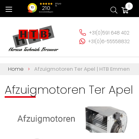
Ga
Wi
0
naar
de
inhoud
+31(0)591 648 402
+31(0)6-55558832
Home
Afzuigmotoren Ter Apel | HTB Emmen
Afzuigmotoren Ter Apel