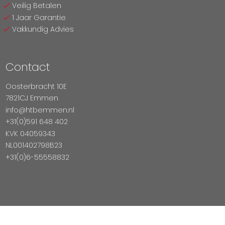
Veilig Betalen
1 Jaar Garantie
Vakkundig Advies
Contact
Oosterbracht 10E
7821CJ Emmen
info@htbemmen.nl
+31(0)591 648 402
KVK 04059343
NL001402798B23
+31(0)6-55558832
Betaal Veilig Met