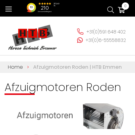
Ga
Wi
0
naar
de
inhoud
+31(0)591 648 402
+31(0)6-55558832
Home
Afzuigmotoren Roden | HTB Emmen
Afzuigmotoren Roden