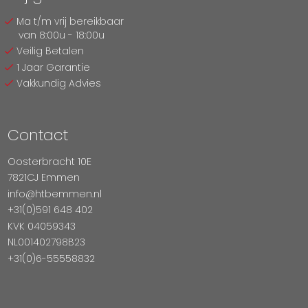
Ma t/m vrij bereikbaar
van 8:00u - 18:00u
Veilig Betalen
1 Jaar Garantie
Vakkundig Advies
Contact
Oosterbracht 10E
7821CJ Emmen
info@htbemmen.nl
+31(0)591 648 402
KVK 04059343
NL001402798B23
+31(0)6-55558832