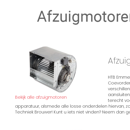
Afzu
HTB Emmen
Coevorden 
verschill
aansluiten
Bekijk alle afzuigmotoren
terecht v
apparatuur, alsmede alle losse onderdelen hiervan, zo
Techniek Brouwer! Kunt u iets niet vinden? Neem dan g