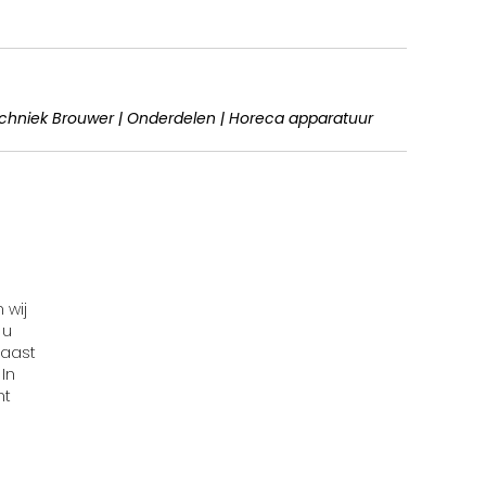
hniek Brouwer | Onderdelen | Horeca apparatuur
 wij
 u
naast
In
nt