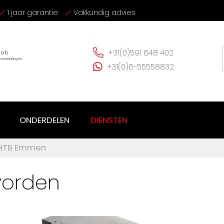
1 jaar garantie
Vakkundig advies
+31(0)591 648 402
+31(0)6-55558832
ONDERDELEN
DIENSTEN
 HTB Emmen
vorden