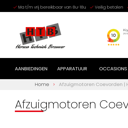
Ga
Ma t/m vrij bereikbaar van 8u-18u
Veilig betalen
naar
de
inhoud
AANBIEDINGEN
APPARATUUR
OCCASIONS
Home
Afzuigmotoren Coevorden |
Afzuigmotoren Coe