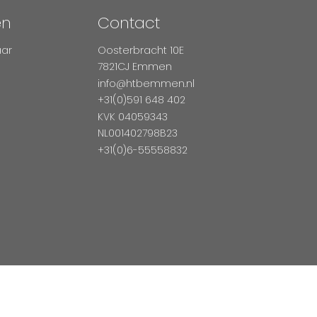
en
Contact
aar
Oosterbracht 10E
7821CJ Emmen
info@htbemmen.nl
+31(0)591 648 402
KVK 04059343
NL001402798B23
+31(0)6-55558832
Betaal Veilig Met