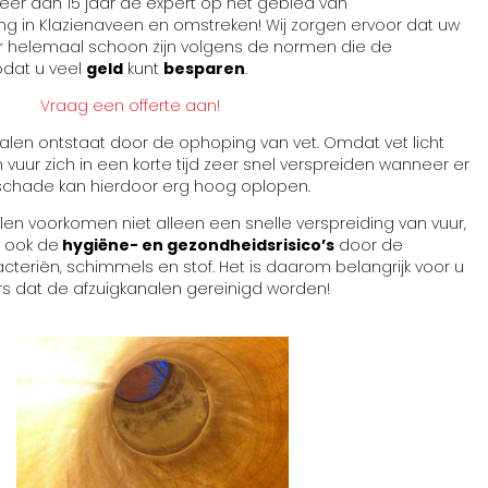
er dan 15 jaar dé expert op het gebied van
ing in Klazienaveen en omstreken! Wij zorgen ervoor dat uw
r helemaal schoon zijn volgens de normen die de
zodat u veel
geld
kunt
besparen
.
Vraag een offerte aan!
analen ontstaat door de ophoping van vet. Omdat vet licht
 vuur zich in een korte tijd zeer snel verspreiden wanneer er
 schade kan hierdoor erg hoog oplopen.
en voorkomen niet alleen een snelle verspreiding van vuur,
 ook de
hygiëne- en gezondheidsrisico’s
door de
cteriën, schimmels en stof. Het is daarom belangrijk voor u
 dat de afzuigkanalen gereinigd worden!