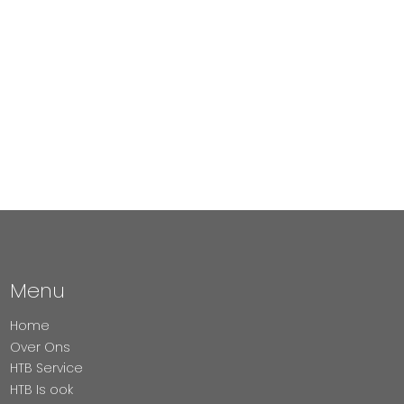
Menu
Home
Over Ons
HTB Service
HTB Is ook