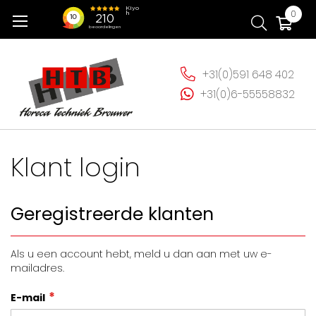
Ga
Wi
0
naar
de
inhoud
+31(0)591 648 402
+31(0)6-55558832
Klant login
Geregistreerde klanten
Als u een account hebt, meld u dan aan met uw e-
mailadres.
E-mail