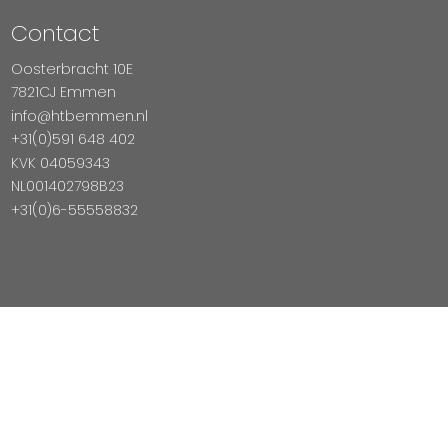
Contact
Oosterbracht 10E
7821CJ Emmen
info@htbemmen.nl
+31(0)591 648 402
KVK 04059343
NL001402798B23
+31(0)6-55558832
Betaal Veilig Met
Copyright © 2026 HTB Emmen
Magento Webshop door InDiv Solutions B.V.
Hosting:
Datux Linux Professionals