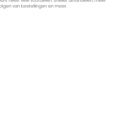
t heeft vele voordelen: sneller afhandelen, meer
volgen van bestellingen en meer.