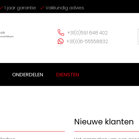
1 jaar garantie
Vakkundig advies
+31(0)591 648 402
+31(0)6-55558832
ONDERDELEN
DIENSTEN
Nieuwe klanten