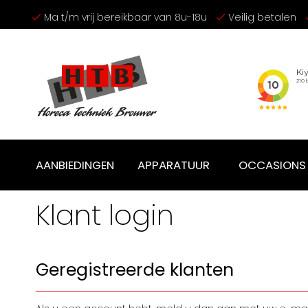
Ga
Ma t/m vrij bereikbaar van 8u-18u
Veilig betalen
naar
de
inhoud
AANBIEDINGEN
APPARATUUR
OCCASIONS
Klant login
Geregistreerde klanten