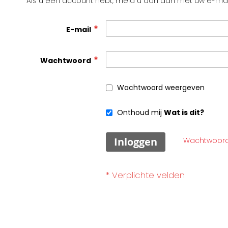
Als u een account hebt, meld u dan aan met uw e-mai
E-mail
Wachtwoord
Wachtwoord weergeven
Onthoud mij
Wat is dit?
Inloggen
Wachtwoord