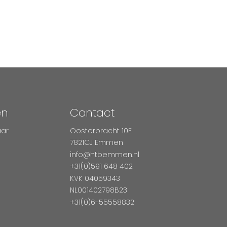
en
Contact
aar
Oosterbracht 10E
7821CJ Emmen
info@htbemmen.nl
+31(0)591 648 402
KVK 04059343
NL001402798B23
+31(0)6-55558832