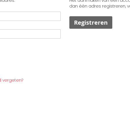
ladres.
Het aanmaken van een accoun
dan één adres registreren, 
Registreren
 vergeten?