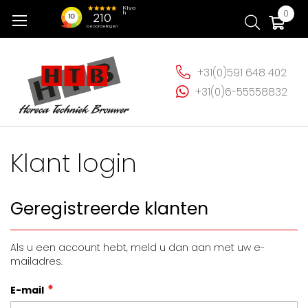
Ga
Wi
0
naar
de
inhoud
+31(0)591 648 402
+31(0)6-55558832
Klant login
Geregistreerde klanten
Als u een account hebt, meld u dan aan met uw e-
mailadres.
E-mail