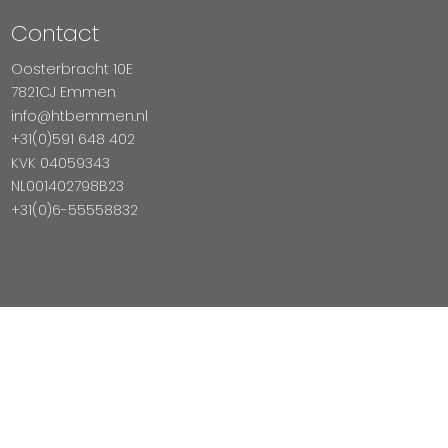
Contact
Oosterbracht 10E
7821CJ Emmen
info@htbemmen.nl
+31(0)591 648 402
KVK 04059343
NL001402798B23
+31(0)6-55558832
Betaal Veilig Met
Copyright © 2026 HTB Emmen
Magento Webshop door InDiv Solutions B.V.
Hosting:
Datux Linux Professionals