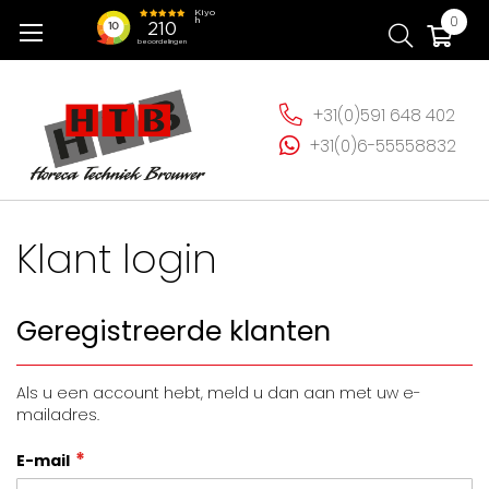
Ga
Wi
0
naar
de
inhoud
+31(0)591 648 402
+31(0)6-55558832
Klant login
Geregistreerde klanten
Als u een account hebt, meld u dan aan met uw e-
mailadres.
E-mail