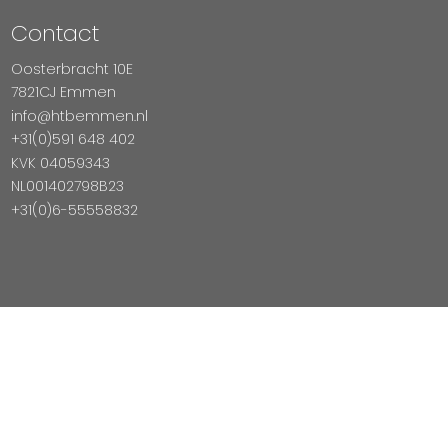
Contact
Oosterbracht 10E
7821CJ Emmen
info@htbemmen.nl
+31(0)591 648 402
KVK 04059343
NL001402798B23
+31(0)6-55558832
Betaal Veilig Met
Copyright © 2026 HTB Emmen
Magento Webshop door InDiv Solutions B.V.
Hosting:
Datux Linux Professionals