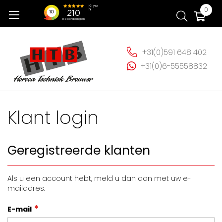
Ga
Wi
0
naar
de
inhoud
+31(0)591 648 402
+31(0)6-55558832
Klant login
Geregistreerde klanten
Als u een account hebt, meld u dan aan met uw e-
mailadres.
E-mail