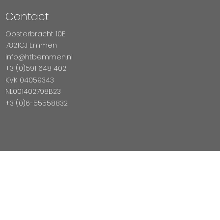
Contact
Oosterbracht 10E
7821CJ Emmen
info@htbemmen.nl
+31(0)591 648 402
KVK 04059343
NL001402798B23
+31(0)6-55558832
Betaal Veilig Met
Copyright © 2026 HTB Emmen
Magento Webshop door InDiv Solutions B.V.
Hosting:
Datux Linux Professionals