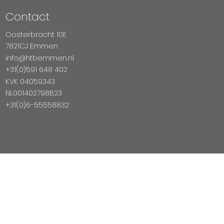
Contact
Oosterbracht 10E
7821CJ Emmen
info@htbemmen.nl
+31(0)591 648 402
KVK 04059343
NL001402798B23
+31(0)6-55558832
Betaal Veilig Met
Copyright © 2026 HTB Emmen
Magento Webshop door InDiv Solutions B.V.
Hosting:
Datux Linux Professionals