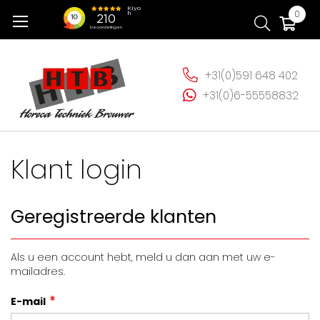
Ga
Wi
0
naar
de
inhoud
+31(0)591 648 402
+31(0)6-55558832
Klant login
Geregistreerde klanten
Als u een account hebt, meld u dan aan met uw e-
mailadres.
E-mail